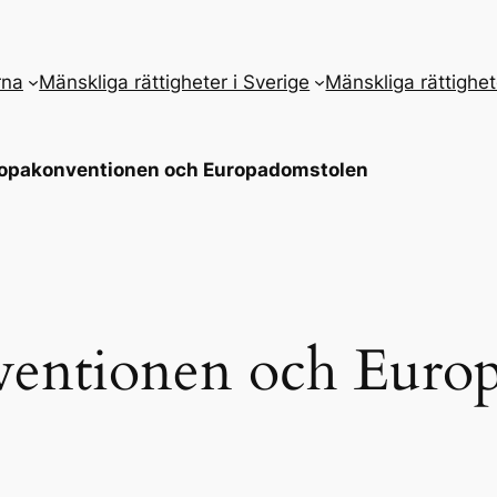
rna
Mänskliga rättigheter i Sverige
Mänskliga rättighet
opakonventionen och Europadomstolen
entionen och Euro