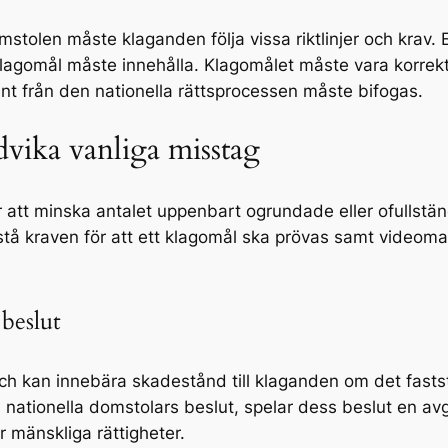
omstolen måste klaganden följa vissa riktlinjer och krav.
 klagomål måste innehålla. Klagomålet måste vara korrek
nt från den nationella rättsprocessen måste bifogas.
dvika vanliga misstag
 att minska antalet uppenbart ogrundade eller ofullstän
örstå kraven för att ett klagomål ska prövas samt videoma
beslut
ch kan innebära skadestånd till klaganden om det faststä
tionella domstolars beslut, spelar dess beslut en avgör
 mänskliga rättigheter.