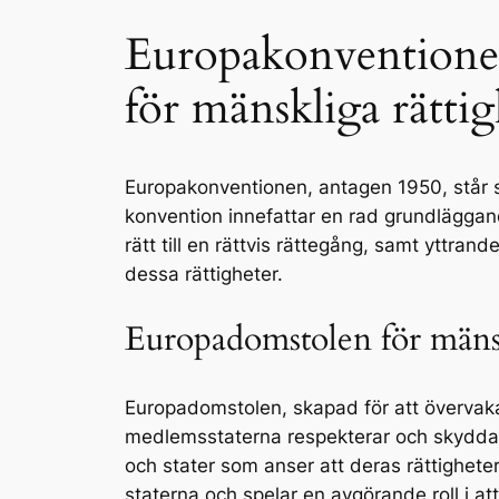
Europakonventionen
för mänskliga rättig
Europakonventionen, antagen 1950, står s
konvention innefattar en rad grundläggande 
rätt till en rättvis rättegång, samt yttrand
dessa rättigheter.
Europadomstolen för mänsk
Europadomstolen, skapad för att övervaka 
medlemsstaterna respekterar och skyddar 
och stater som anser att deras rättighete
staterna och spelar en avgörande roll i a