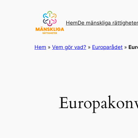
Hoppa
till
innehåll
Hem
De mänskliga rättighete
Hem
»
Vem gör vad?
»
Europarådet
»
Eur
Europakonv