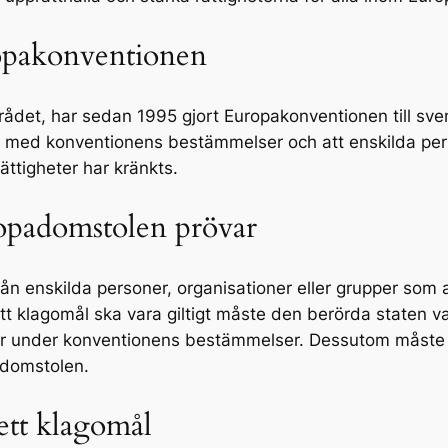
ropakonventionen
ådet, har sedan 1995 gjort Europakonventionen till sven
ig med konventionens bestämmelser och att enskilda perso
ttigheter har kränkts.
opadomstolen prövar
 enskilda personer, organisationer eller grupper som an
tt klagomål ska vara giltigt måste den berörda staten va
er under konventionens bestämmelser. Dessutom måste 
adomstolen.
 ett klagomål