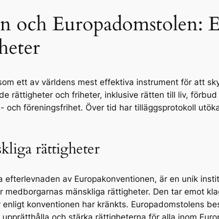
 och Europadomstolen: Ef
heter
om ett av världens mest effektiva instrument för att sk
rättigheter och friheter, inklusive rätten till liv, förbud
e- och föreningsfrihet. Över tid har tilläggsprotokoll utök
liga rättigheter
efterlevnaden av Europakonventionen, är en unik instit
medborgarnas mänskliga rättigheter. Den tar emot klag
r enligt konventionen har kränkts. Europadomstolens bes
tt upprätthålla och stärka rättigheterna för alla inom E