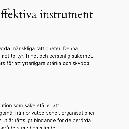
fektiva instrument
ydda mänskliga rättigheter. Denna
 mot tortyr, frihet och personlig säkerhet,
ats för att ytterligare stärka och skydda
ution som säkerställer att
omål från privatpersoner, organisationer
lut är rättsligt bindande för de berörda
uroparådets medlemsländer.